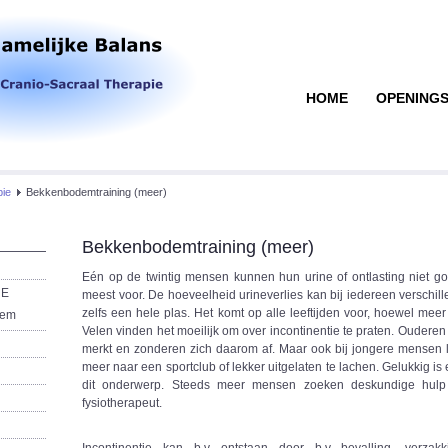
HOME
OPENINGS
ie
Bekkenbodemtraining (meer)
Bekkenbodemtraining (meer)
Eén op de twintig mensen kunnen hun urine of ontlasting niet go
GE
meest voor. De hoeveelheid urineverlies kan bij iedereen verschille
zelfs een hele plas. Het komt op alle leeftijden voor, hoewel me
eem
Velen vinden het moeilijk om over incontinentie te praten. Oudere
merkt en zonderen zich daarom af. Maar ook bij jongere mensen le
meer naar een sportclub of lekker uitgelaten te lachen. Gelukkig is
dit onderwerp. Steeds meer mensen zoeken deskundige hulp b
fysiotherapeut.