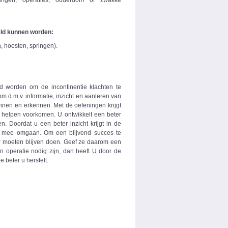
kkingen, operaties, ouderdom of zwakke
deld kunnen worden:
, hoesten, springen).
eid worden om de incontinentie klachten te
m d.m.v. informatie, inzicht en aanleren van
nen en erkennen. Met de oefeningen krijgt
 helpen voorkomen. U ontwikkelt een beter
 Doordat u een beter inzicht krijgt in de
er mee omgaan. Om een blijvend succes te
w moeten blijven doen. Geef ze daarom een
n operatie nodig zijn, dan heeft U door de
 beter u herstelt.