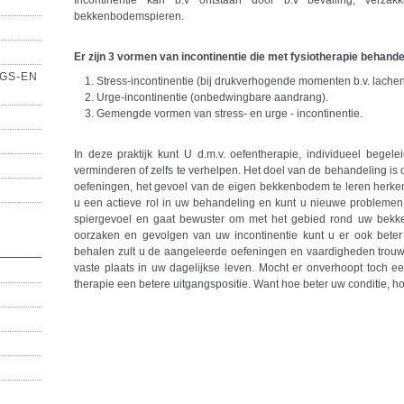
Incontinentie kan b.v ontstaan door b.v bevalling, verza
bekkenbodemspieren.
Er zijn 3 vormen van incontinentie die met fysiotherapie behan
GS-EN
Stress-incontinentie (bij drukverhogende momenten b.v. lachen
Urge-incontinentie (onbedwingbare aandrang).
Gemengde vormen van stress- en urge - incontinentie.
In deze praktijk kunt U d.m.v. oefentherapie, individueel begel
verminderen of zelfs te verhelpen. Het doel van de behandeling is o
oefeningen, het gevoel van de eigen bekkenbodem te leren herken
u een actieve rol in uw behandeling en kunt u nieuwe problemen
spiergevoel en gaat bewuster om met het gebied rond uw bekken.
oorzaken en gevolgen van uw incontinentie kunt u er ook bet
behalen zult u de aangeleerde oefeningen en vaardigheden trou
vaste plaats in uw dagelijkse leven. Mocht er onverhoopt toch ee
therapie een betere uitgangspositie. Want hoe beter uw conditie, hoe