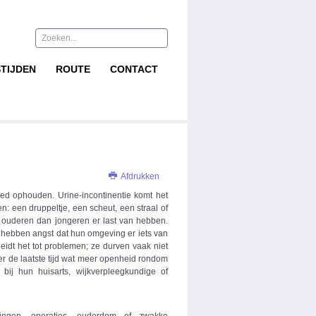
Zoeken...
TIJDEN
ROUTE
CONTACT
Afdrukken
ed ophouden. Urine-incontinentie komt het
n: een druppeltje, een scheut, een straal of
er ouderen dan jongeren er last van hebben.
n hebben angst dat hun omgeving er iets van
idt het tot problemen; ze durven vaak niet
 er de laatste tijd wat meer openheid rondom
ij hun huisarts, wijkverpleegkundige of